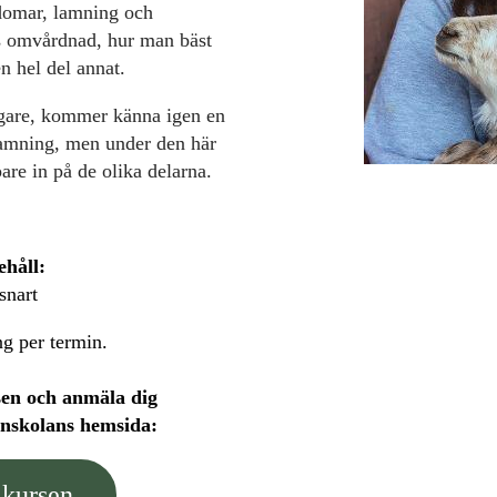
kdomar, lamning och
s omvårdnad, hur man bäst
n hel del annat.
igare, kommer känna igen en
Lamning, men under den här
are in på de olika delarna.
ehåll:
snart
ng per termin.
en och anmäla dig
enskolans hemsida:
 kursen