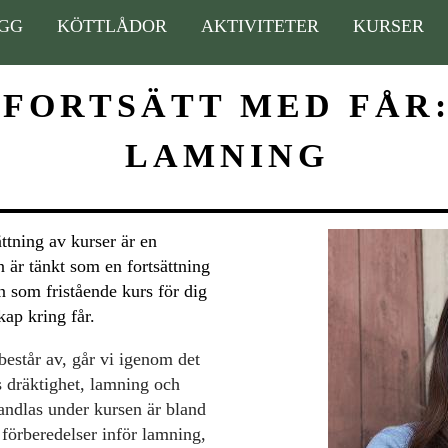
GG
KÖTTLÅDOR
AKTIVITETER
KURSER
FORTSÄTT MED FÅR
LAMNING
ättning av kurser är en
 är tänkt som en fortsättning
 som fristående kurs för dig
kap kring får.
består av, går vi igenom det
 dräktighet, lamning och
andlas under kursen är bland
 förberedelser inför lamning,