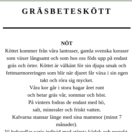
GRÄSBETESKÖTT
NÖT
Köttet kommer från våra lantraser, gamla svenska koraser
som växer långsamt och som hos oss föds upp på endast
gräs och örter. Köttet är välkänt för sin djupa smak och
fettmarmoreringen som blir när djuret får växa i sin egen
takt och röra sig mycket.
Våra kor går i stora hagar året runt
och betar gräs vår, sommar och höst.
På vintern fodras de endast med hö,
salt, mineraler och friskt vatten.
Kalvarna stannar länge med sina mammor (minst 7
månader).
Vi behandlar varje individ med största kärlek och respekt.